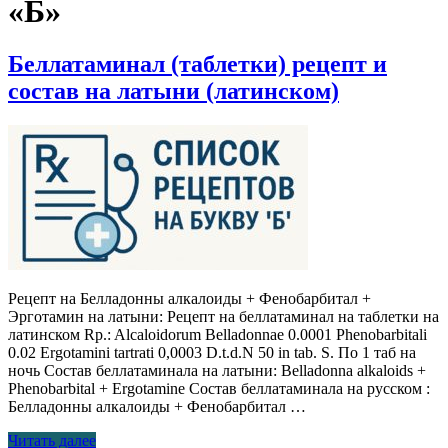
«Б»
Беллатаминал (таблетки) рецепт и
состав на латыни (латинском)
Рецепт на Белладонны алкалоиды + Фенобарбитал +
Эрготамин на латыни: Рецепт на беллатаминал на таблетки на
латинском Rp.: Alcaloidorum Belladonnae 0.0001 Phenobarbitali
0.02 Ergotamini tartrati 0,0003 D.t.d.N 50 in tab. S. По 1 таб на
ночь Состав беллатаминала на латыни: Belladonna alkaloids +
Phenobarbital + Ergotamine Состав беллатаминала на русском :
Белладонны алкалоиды + Фенобарбитал …
Читать далее