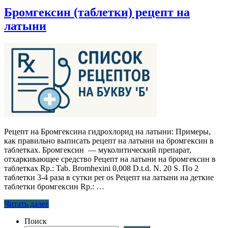
Бромгексин (таблетки) рецепт на
латыни
Рецепт на Бромгексина гидрохлорид на латыни: Примеры,
как правильно выписать рецепт на латыни на бромгексин в
таблетках. Бромгексин — муколитический препарат,
отхаркивающее средство Рецепт на латыни на бромгексин в
таблетках Rp.: Tab. Bromhexini 0,008 D.t.d. N. 20 S. По 2
таблетки 3-4 раза в сутки per os Рецепт на латыни на деткие
таблетки бромгексин Rp.: …
Читать далее
Поиск