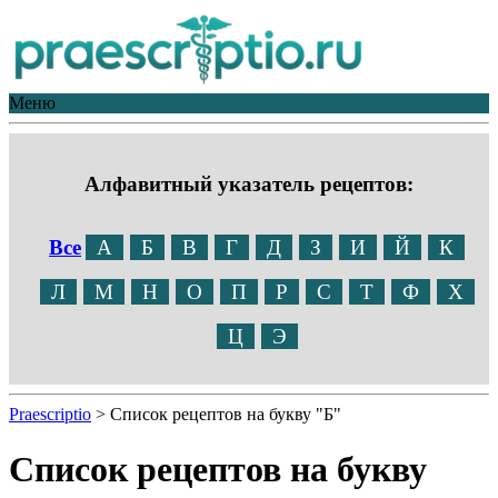
Меню
Алфавитный указатель рецептов:
Все
А
Б
В
Г
Д
З
И
Й
К
Л
М
Н
О
П
Р
С
Т
Ф
Х
Ц
Э
Praescriptio
>
Список рецептов на букву "Б"
Список рецептов на букву