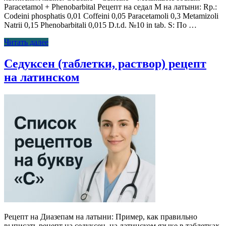
Paracetamol + Phenobarbital Рецепт на седал М на латыни: Rp.:
Codeini phosphatis 0,01 Coffeini 0,05 Paracetamoli 0,3 Metamizoli
Natrii 0,15 Phenobarbitali 0,015 D.t.d. №10 in tab. S: По …
Читать далее
Седуксен (таблетки, раствор) рецепт
на латинском
Рецепт на Диазепам на латыни: Пример, как правильно
выписать рецепт на седуксен на латинском языке в таблетках