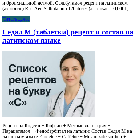
и бронхиальной астмой. Cальбутамол рецепт на латинском
(аэрозоль) Rp.: Aer. Salbutamoli 120 doses (а 1 dosae – 0,0001) …
Читать далее
Седал М (таблетки) рецепт и состав на
латинском языке
Рецепт на Кодеин + Кофеин + Метамизол натрия +
Парацетамол + Фенобарбитал на латыни: Состав Седал М на
латинском языке: Codeine + Caffeine + Metamizole sodium +