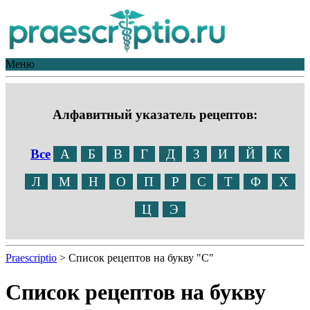
Меню
Алфавитный указатель рецептов:
Все
А
Б
В
Г
Д
З
И
Й
К
Л
М
Н
О
П
Р
С
Т
Ф
Х
Ц
Э
Praescriptio
>
Список рецептов на букву "С"
Список рецептов на букву