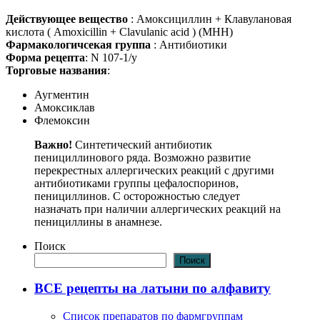
Действующее вещество
: Амоксициллин + Клавулановая
кислота ( Amoxicillin + Clavulanic acid ) (МНН)
Фармакологичсекая группа
: Антибиотики
Форма рецепта
: N 107-1/у
Торговые названия
:
Аугментин
Амоксиклав
Флемоксин
Важно!
Синтетический антибиотик
пенициллинового ряда. Возможно развитие
перекрестных аллергических реакций с другими
антибиотиками группы цефалоспоринов,
пенициллинов. С осторожностью следует
назначать при наличии аллергических реакций на
пенициллины в анамнезе.
Поиск
Поиск
ВСЕ рецепты на латыни по алфавиту
Список препаратов по фармгруппам