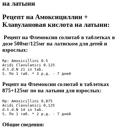
на латыни
Рецепт на Амоксициллин +
Клавулановая кислота на латыни:
Рецепт на Флемоксин солютаб в таблетках в
дозе 500мг/125мг на латиском для детей и
взрослых:
Rp: Amoxicillini 0.5

Acidi Clavulanici 0.125

d.t.d.N 21 in tab.

S. По 1 таб. * 3 р.д. - 7 дней
Рецепт на Флемоксин солютаб в таблетках
875+125мг по на латыни для взрослых:
Rp: Amoxicillini 0,875

Acidi Clavulanici 0,125

d.t.d.N 14 in tab.

S. По 1 таб. * 2 р.д. - 7 дней
Общие сведения: