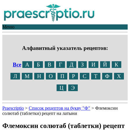
Меню
Алфавитный указатель рецептов:
Все
А
Б
В
Г
Д
З
И
Й
К
Л
М
Н
О
П
Р
С
Т
Ф
Х
Ц
Э
Praescriptio
>
Список рецептов на букву "Ф"
>
Флемоксин
солютаб (таблетки) рецепт на латыни
Флемоксин солютаб (таблетки) рецепт