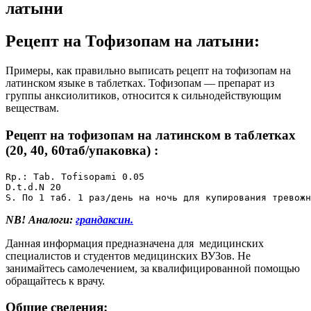
латыни
Рецепт на Тофизопам на латыни:
Примеры, как правильно выписать рецепт на тофизопам на
латинском языке в таблетках. Тофизопам — препарат из
группы анксиолитиков, относится к сильнодействующим
веществам.
Рецепт
на тофизопам на латинском в таблетках
(20, 40, 60таб/упаковка)
:
Rp.: Tab. Tofisopami 0.05

D.t.d.N 20

S. По 1 таб. 1 раз/день на ночь для купирования тревож
NB! Аналоги:
грандаксин.
Данная информация предназначена для медицинских
специалистов и студентов медицинских ВУЗов. Не
занимайтесь самолечением, за квалифицированной помощью
обращайтесь к врачу.
Общие сведения: