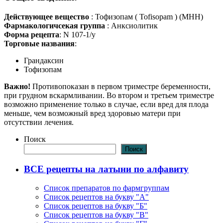
Действующее вещество
: Тофизопам ( Tofisopam ) (МНН)
Фармакологичсекая группа
: Анксиолитик
Форма рецепта
: N 107-1/у
Торговые названия
:
Грандаксин
Тофизопам
Важно!
Противопоказан в первом триместре беременности,
при грудном вскармливании. Во втором и третьем триместре
возможно применение только в случае, если вред для плода
меньше, чем возможный вред здоровью матери при
отсутствии лечения.
Поиск
Поиск
ВСЕ рецепты на латыни по алфавиту
Список препаратов по фармгруппам
Список рецептов на букву "А"
Список рецептов на букву "Б"
Список рецептов на букву "В"