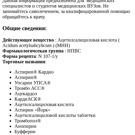
Данная информация предназначена для медицинских
специалистов и студентов медицинских ВУЗов. Не
занимайтесь самолечением, за квалифицированной помощью
обращайтесь к врачу.
Общие сведения:
Действующее вещество
: Ацетилсалициловая кислота (
Acidum acetylsalicylicum ) (МНН)
Фармакологичсекая группа
: НПВС
Форма рецепта
: N 107-1/у
Торговые названия
:
Аспирин® Кардио
Аспирин®
Упсарин УПСА®
Тромбо АСС®
Ацекардол
КардиАСК®
Ацетилсалициловая кислота
Аспирин «Йорк»
Ацетилсалициловой кислоты таблетки
Тромбопол®
Анопирин
Буфферин