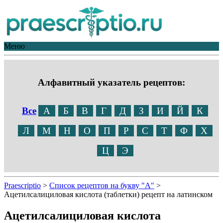
Меню
Алфавитный указатель рецептов:
Все
А
Б
В
Г
Д
З
И
Й
К
Л
М
Н
О
П
Р
С
Т
Ф
Х
Ц
Э
Praescriptio
>
Список рецептов на букву "А"
>
Ацетилсалициловая кислота (таблетки) рецепт на латинском
Ацетилсалициловая кислота