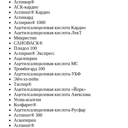
Аспикор®
АСК-кардио
Аспинат® Кардио
Аспикард
Аспирин® 1000
Ацетилсалициловая кислота Кардио
Ацетилсалициловая кислота-ЛекТ
Микристин
САНОВАСК®
Плидол 100
Аспирин® Экспресс
Ацилпирин
Ацетилсалициловая кислота МС
Тромбогард 100
Ацетилсалициловая кислота-УБФ
Эйч-эл-пейн
Таспир®
Ацетилсалициловая кислота «Йорк»
Ацетилсалициловая кислота Авексима
Уолш-асалгин
Колфарит®
Ацетилсалициловая кислота-Русфар
Аспинат® 300
Аскопирин
Аспинат®