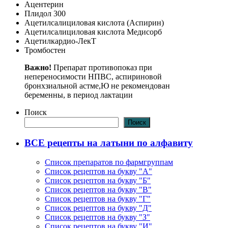
Ацентерин
Плидол 300
Ацетилсалициловая кислота (Аспирин)
Ацетилсалициловая кислота Медисорб
Ацетилкардио-ЛекТ
Тромбостен
Важно!
Препарат противопоказ при
непереносимости НПВС, аспириновой
бронхзиальной астме,Ю не рекомендован
беременны, в период лактации
Поиск
Поиск
ВСЕ рецепты на латыни по алфавиту
Список препаратов по фармгруппам
Список рецептов на букву "А"
Список рецептов на букву "Б"
Список рецептов на букву "В"
Список рецептов на букву "Г"
Список рецептов на букву "Д"
Список рецептов на букву "З"
Список рецептов на букву "И"