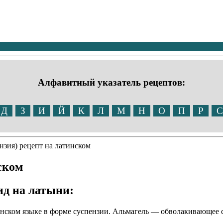
Алфавитный указатель рецептов:
Д
З
И
Й
К
Л
М
Н
О
П
Р
С
нзия) рецепт на латинском
ском
ид на латыни:
инском языке в форме суспензии. Альмагель — обволакивающее 