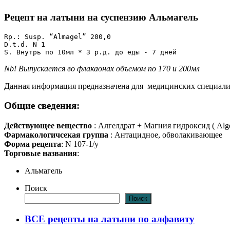
Рецепт на латыни на суспензию Альмагель
Rp.: Susp. “Almagel” 200,0

D.t.d. N 1

S. Внутрь по 10мл * 3 р.д. до еды - 7 дней 
Nb! Выпускается во флакаонах объемом по 170 и 200мл
Данная информация предназначена для медицинских специалис
Общие сведения:
Действующее вещество
: Алгелдрат + Магния гидроксид ( Alg
Фармакологичсекая группа
: Антацидное, обволакивающее
Форма рецепта
: N 107-1/у
Торговые названия
:
Альмагель
Поиск
Поиск
ВСЕ рецепты на латыни по алфавиту