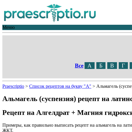
Меню
Все
А
Б
В
Г
Praescriptio
>
Список рецептов на букву "А"
>
Альмагель (суспе
Альмагель (суспензия) рецепт на латин
Рецепт на Алгелдрат + Магния гидрокс
Примеры, как правильно выписать рецепт на альмагель на лат
ЖКТ.