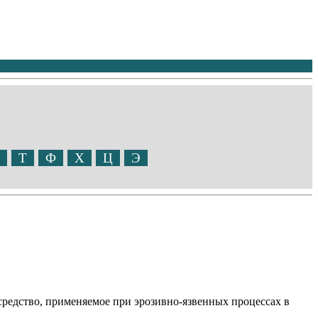
Т
Ф
Х
Ц
Э
средство, применяемое при эрозивно-язвенных процессах в