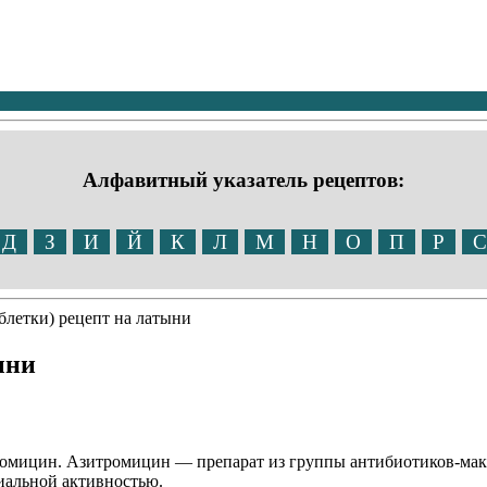
Алфавитный указатель рецептов:
Д
З
И
Й
К
Л
М
Н
О
П
Р
С
блетки) рецепт на латыни
ыни
тромицин. Азитромицин — препарат из группы антибиотиков-ма
риальной активностью.