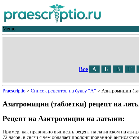
Меню
Все
А
Б
В
Г
Praescriptio
>
Список рецептов на букву "А"
>
Азитромицин (та
Азитромицин (таблетки) рецепт на лат
Рецепт на Азитромицин на латыни:
Пример, как правильно выписать рецепт на латинском на ази
72 часов, в связи с чем обладает пролонгированной антибакте