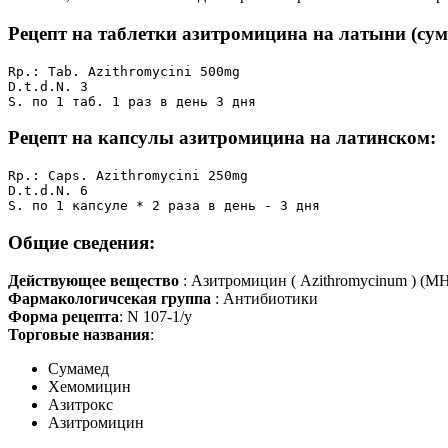
Рецепт на таблетки азитромицина на латыни (сум
Rp.: Tab. Azithromycini 500mg 

D.t.d.N. 3

S. по 1 таб. 1 раз в день 3 дня
Рецепт на капсулы азитромицина на латинском:
Rp.: Caps. Azithromycini 250mg

D.t.d.N. 6

S. по 1 капсуле * 2 раза в день - 3 дня
Общие сведения:
Действующее вещество
: Азитромицин ( Azithromycinum ) (М
Фармакологичсекая группа
: Антибиотики
Форма рецепта
: N 107-1/у
Торговые названия
:
Сумамед
Хемомицин
Азитрокс
Азитромицин