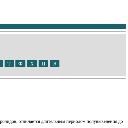
Т
Ф
Х
Ц
Э
кролидов, отличается длительным периодом полувыведения до