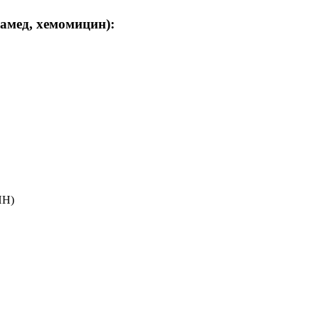
амед, хемомицин):
НН)