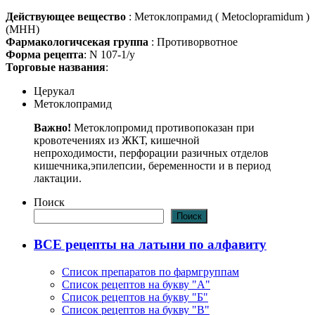
Действующее вещество
: Метоклопрамид ( Меtосlорrаmidum )
(МНН)
Фармакологичсекая группа
: Противорвотное
Форма рецепта
: N 107-1/у
Торговые названия
:
Церукал
Метоклопрамид
Важно!
Метоклопромид противопоказан при
кровотечениях из ЖКТ, кишечной
непроходимости, перфорации разичных отделов
кишечника,эпилепсии, беременности и в период
лактации.
Поиск
Поиск
ВСЕ рецепты на латыни по алфавиту
Список препаратов по фармгруппам
Список рецептов на букву "А"
Список рецептов на букву "Б"
Список рецептов на букву "В"