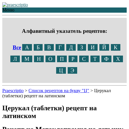
Меню
Алфавитный указатель рецептов:
Все
А
Б
В
Г
Д
З
И
Й
К
Л
М
Н
О
П
Р
С
Т
Ф
Х
Ц
Э
Praescriptio
>
Список рецептов на букву "Ц"
>
Церукал
(таблетки) рецепт на латинском
Церукал (таблетки) рецепт на
латинском