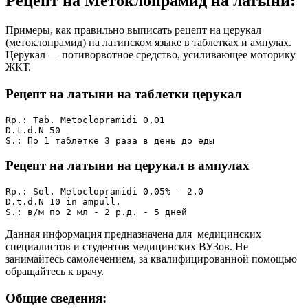
Рецепт на Метоклопрамид на латыни:
Примеры, как правильно выписать рецепт на церукал
(метоклопрамид) на латинском языке в таблетках и ампулах.
Церукал — потиворвотное средство, усиливающее моторику
ЖКТ.
Рецепт на латыни на
таблетки
церукал
Rp.: Tab. Меtосlорrаmidi 0,01 

D.t.d.N 50

S.: По 1 таблетке 3 раза в день до еды
Рецепт на латыни на
церукал
в ампулах
Rp.: Sol. Меtосlорrаmidi 0,05% - 2.0

D.t.d.N 10 in ampull.

S.: в/м по 2 мл - 2 р.д. - 5 дней
Данная информация предназначена для медицинских
специалистов и студентов медицинских ВУЗов. Не
занимайтесь самолечением, за квалифицированной помощью
обращайтесь к врачу.
Общие сведения: