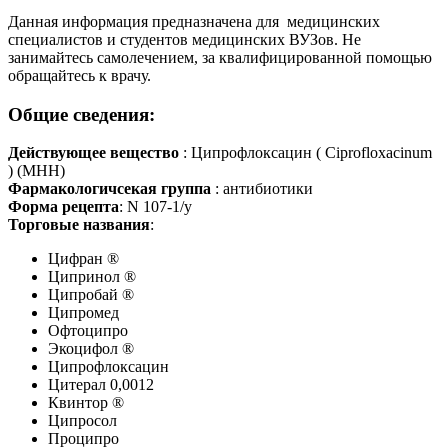
Данная информация предназначена для медицинских
специалистов и студентов медицинских ВУЗов. Не
занимайтесь самолечением, за квалифицированной помощью
обращайтесь к врачу.
Общие сведения:
Действующее вещество
: Ципрофлоксацин ( Ciprofloxacinum
) (МНН)
Фармакологичсекая группа
: антибиотики
Форма рецепта
: N 107-1/у
Торговые названия
:
Цифран ®
Ципринол ®
Ципробай ®
Ципромед
Офтоципро
Экоцифол ®
Ципрофлоксацин
Цитерал 0,0012
Квинтор ®
Ципросол
Проципро