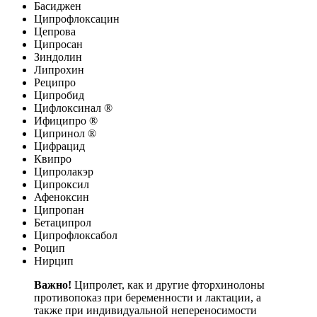
Басиджен
Ципрофлоксацин
Цепрова
Ципросан
Зиндолин
Липрохин
Реципро
Ципробид
Цифлоксинал ®
Ифиципро ®
Ципринол ®
Цифрацид
Квипро
Ципролакэр
Ципроксил
Афеноксин
Ципропан
Бетаципрол
Ципрофлоксабол
Роцип
Нирцип
Важно!
Ципролет, как и другие фторхинолоны
противопоказ при беременности и лактации, а
также при индивидуальной непереносимости