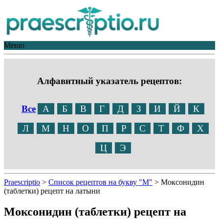
Меню
Алфавитный указатель рецептов:
Все
А
Б
В
Г
Д
З
И
Й
К
Л
М
Н
О
П
Р
С
Т
Ф
Х
Ц
Э
Praescriptio
>
Список рецептов на букву "М"
>
Моксонидин
(таблетки) рецепт на латыни
Моксонидин (таблетки) рецепт на