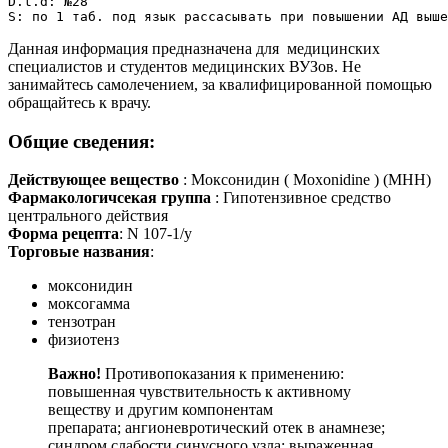
D.t.d: №28

S: по 1 таб. под язык рассасывать при повышении АД выше
Данная информация предназначена для медицинских
специалистов и студентов медицинских ВУЗов. Не
занимайтесь самолечением, за квалифицированной помощью
обращайтесь к врачу.
Общие сведения:
Действующее вещество
: Моксонидин ( Moxonidine ) (МНН)
Фармакологичсекая группа
: Гипотензивное средство
центрального действия
Форма рецепта
: N 107-1/у
Торговые названия
:
моксонидин
моксогамма
тензотран
физиотенз
Важно!
Противопоказания к применению:
повышенная чувствительность к активному
веществу и другим компонентам
препарата; ангионевротический отек в анамнезе;
синдром слабости синусного узла; выраженная