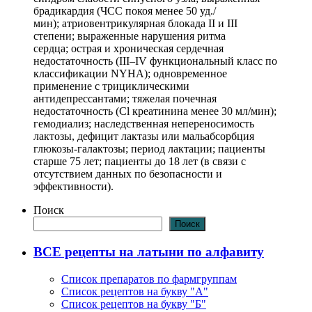
брадикардия (ЧСС покоя менее 50 уд./
мин); атриовентрикулярная блокада II и III
степени; выраженные нарушения ритма
сердца; острая и хроническая сердечная
недостаточность (III–IV функциональный класс по
классификации NYHA); одновременное
применение с трициклическими
антидепрессантами; тяжелая почечная
недостаточность (Cl креатинина менее 30 мл/мин);
гемодиализ; наследственная непереносимость
лактозы, дефицит лактазы или мальабсорбция
глюкозы-галактозы; период лактации; пациенты
старше 75 лет; пациенты до 18 лет (в связи с
отсутствием данных по безопасности и
эффективности).
Поиск
Поиск
ВСЕ рецепты на латыни по алфавиту
Список препаратов по фармгруппам
Список рецептов на букву "А"
Список рецептов на букву "Б"