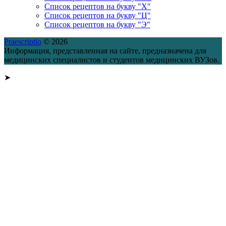
Список рецептов на букву "Х"
Список рецептов на букву "Ц"
Список рецептов на букву "Э"
Praescriptio
© 2026
Информация, представленная на сайте, предназначена для
медицинских специалистов и студентов медицинских ВУЗов.
➤