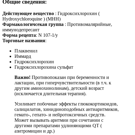
Общие сведения:
Действующее вещество
: Гидроксихлорохин (
Hydroxychloroquine ) (МНН)
Фармакологичсекая группа
: Противомалярийные,
иммунодепресант
Форма рецепта
: N 107-1/у
Торговые названия
:
Плаквенил
Иммард
Гидроксихлорохин
Гидроксихлорохина сульфат
Важно!
Противопоказан при беременности и
лактации, при гиперчувствительности (в т.ч. к
другим аминохинолинам), детский возраст
(исключается длительная терапия).
Усиливает побочные эффекты глюкокортикоидов,
салицилатов, хинидиноподобных антиаритмиков,
гемато-, гепато- и нейротоксичных средств.
Может вызывать аритмии при сочетании с
другими препаратами удлиняющими QT (
азитромицин и др.)