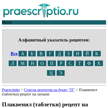
Меню
Алфавитный указатель рецептов:
Все
А
Б
В
Г
Д
З
И
Й
К
Л
М
Н
О
П
Р
С
Т
Ф
Х
Ц
Э
Praescriptio
>
Список рецептов на букву "П"
>
Плаквенил
(таблетки) рецепт на латыни
Плаквенил (таблетки) рецепт на