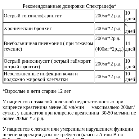
Рекомендованные дозировки Спектрацефа*
10
Острый тонзиллофарингит
200мг*2 р.д.
дней
5
Хронический бронхит
200мг*2 р.д.
дней
200мг*2р.д.
Внебольничная пневмония ( при тяжелом
14
течение)
(400мг*2р.д.)
дней
Острый риносинусит ( острый гайморит,
10
200мг*2 р.д.
острый фронтит)
дней
Неосложненные инфекции кожи и
10
200мг*2 р.д.
подкожно-жировой клетчатки
дней
*Взрослые и дети старше 12 лет
У пациентов с тяжелой почечной недостаточностью при
клиренсе креатенина менее 30 мл/мин — максимально 200мг/
сутки, у пациентов при клиренсе креатенина 30-50 мл/мин не
более 200мг * 2 р.д.
У пациентов с легким или умеренным нарушением функции
печени коррекция дозы не требуется (классы А или В по