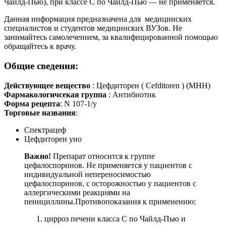
Чайлд-Пью), при классе С по Чайлд-Пью — не применяется.
Данная информация предназначена для медицинских
специалистов и студентов медицинских ВУЗов. Не
занимайтесь самолечением, за квалифицированной помощью
обращайтесь к врачу.
Общие сведения:
Действующее вещество
: Цефдиторен ( Cefditoren ) (МНН)
Фармакологичсекая группа
: Антибиотик
Форма рецепта
: N 107-1/у
Торговые названия
:
Спектрацеф
Цефдиторен уно
Важно!
Препарат относится к группе
цефалоспоринов. Не применяется у пациентов с
индивидуальной непереносимостью
цефалоспоринов, с осторожностью у пациентов с
аллергическими реакциями на
пенициллины.Противопоказания к применению:
цирроз печени класса С по Чайлд-Пью и