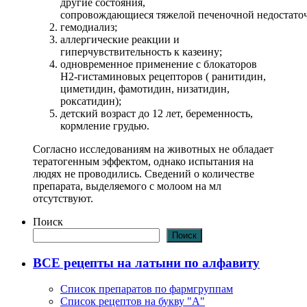
другие состояния,
сопровождающиеся тяжелой печеночной недостато
гемодиализ;
аллергические реакции и
гиперчувствительность к казеину;
одновременное применение с блокаторов
Н2-гистаминовых рецепторов ( ранитидин,
циметидин, фамотидин, низатидин,
роксатидин);
детский возраст до 12 лет, беременность,
кормление грудью.
Согласно исследованиям на животных не обладает
тератогенным эффектом, однако испытания на
людях не проводились. Сведений о количестве
препарата, выделяемого с молоом на мл
отсутствуют.
Поиск
Поиск
ВСЕ рецепты на латыни по алфавиту
Список препаратов по фармгруппам
Список рецептов на букву "А"