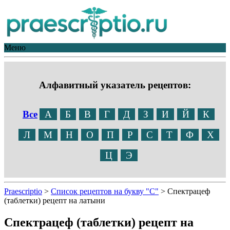
Меню
Алфавитный указатель рецептов:
Все
А
Б
В
Г
Д
З
И
Й
К
Л
М
Н
О
П
Р
С
Т
Ф
Х
Ц
Э
Praescriptio
>
Список рецептов на букву "С"
>
Спектрацеф
(таблетки) рецепт на латыни
Спектрацеф (таблетки) рецепт на