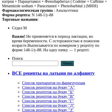
натрия + Парацетамол + Фенобарбитал ( Codeine + Caffeine +
Metamizole sodium + Paracetamol + Phenobarbital ) (МНН)
Фармакологичсекая группа
: Анальгетики
Форма рецепта
: N 148-1/у-88
Торговые названия
:
Седал М
Важно!
Не применяется в период лактации, во
время беременности. С осторожностью в пожилом
возрасте.Выписывается по номерном у рецепту по
форме 148-1/у-88. На одну пачку — 1 рецепт.
Поиск
Поиск
ВСЕ рецепты на латыни по алфавиту
Список препаратов по фармгруппам
Список рецептов на букву "А"
Список рецептов на букву "Б"
Список рецептов на букву "В"
Список рецептов на букву "Г"
Список рецептов на букву "Д"
Список рецептов на букву "З"