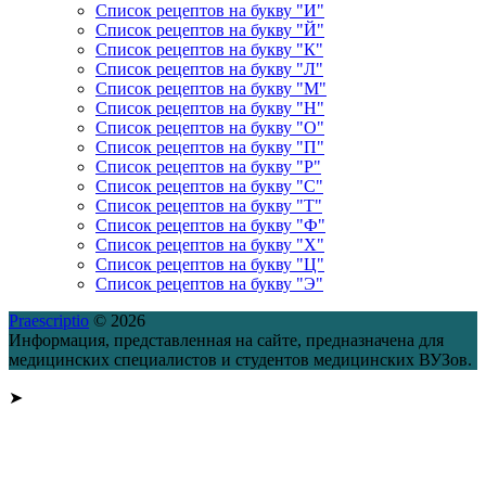
Список рецептов на букву "И"
Список рецептов на букву "Й"
Список рецептов на букву "К"
Список рецептов на букву "Л"
Список рецептов на букву "М"
Список рецептов на букву "Н"
Список рецептов на букву "О"
Список рецептов на букву "П"
Список рецептов на букву "Р"
Список рецептов на букву "С"
Список рецептов на букву "Т"
Список рецептов на букву "Ф"
Список рецептов на букву "Х"
Список рецептов на букву "Ц"
Список рецептов на букву "Э"
Praescriptio
© 2026
Информация, представленная на сайте, предназначена для
медицинских специалистов и студентов медицинских ВУЗов.
➤