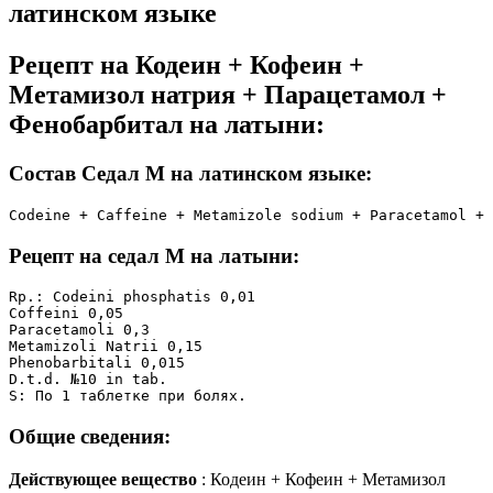
латинском языке
Рецепт на Кодеин + Кофеин +
Метамизол натрия + Парацетамол +
Фенобарбитал на латыни:
Состав Седал М на латинском языке:
Codeine + Caffeine + Metamizole sodium + Paracetamol + 
Рецепт на седал М на латыни:
Rp.: Codeini phosphatis 0,01

Coffeini 0,05

Paracetamoli 0,3

Metamizoli Natrii 0,15

Phenobarbitali 0,015

D.t.d. №10 in tab.

S: По 1 таблетке при болях.
Общие сведения:
Действующее вещество
: Кодеин + Кофеин + Метамизол