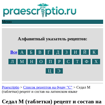
Меню
Алфавитный указатель рецептов:
Все
А
Б
В
Г
Д
З
И
Й
К
Л
М
Н
О
П
Р
С
Т
Ф
Х
Ц
Э
Praescriptio
>
Список рецептов на букву "С"
>
Седал М
(таблетки) рецепт и состав на латинском языке
Седал М (таблетки) рецепт и состав на