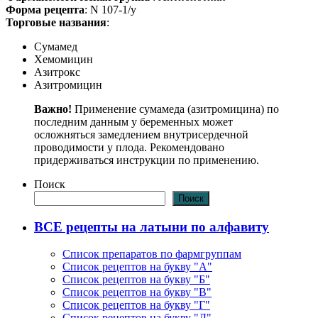
Форма рецепта
: N 107-1/у
Торговые названия
:
Сумамед
Хемомицин
Азитрокс
Азитромицин
Важно!
Применение сумамеда (азитромицина) по
последним данным у беременных может
осложняться замедлением внутрисердечной
проводимости у плода. Рекомендовано
придерживаться инструкции по применению.
Поиск
Поиск
ВСЕ рецепты на латыни по алфавиту
Список препаратов по фармгруппам
Список рецептов на букву "А"
Список рецептов на букву "Б"
Список рецептов на букву "В"
Список рецептов на букву "Г"
Список рецептов на букву "Д"