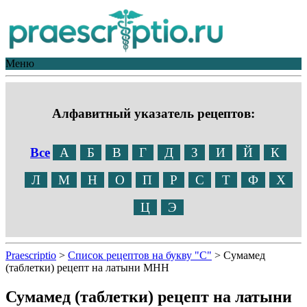
Меню
Алфавитный указатель рецептов:
Все
А
Б
В
Г
Д
З
И
Й
К
Л
М
Н
О
П
Р
С
Т
Ф
Х
Ц
Э
Praescriptio
>
Список рецептов на букву "С"
>
Сумамед
(таблетки) рецепт на латыни МНН
Сумамед (таблетки) рецепт на латыни