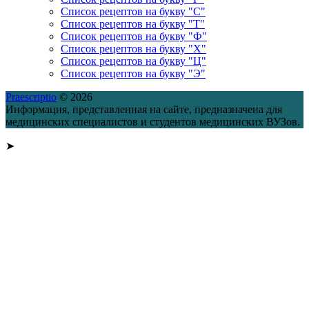
Список рецептов на букву "С"
Список рецептов на букву "Т"
Список рецептов на букву "Ф"
Список рецептов на букву "Х"
Список рецептов на букву "Ц"
Список рецептов на букву "Э"
Praescriptio
© 2026
Информация, представленная на сайте, предназначена для
медицинских специалистов и студентов медицинских ВУЗов.
➤