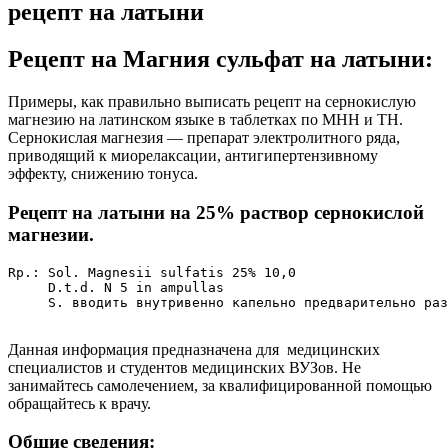
рецепт на латыни
Рецепт на Магния сульфат на латыни:
Примеры, как правильно выписать рецепт на сернокислую
магнезию на латинском языке в таблетках по МНН и ТН.
Сернокислая магнезия — препарат электролитного ряда,
приводящий к миорелаксации, антигипертензивному
эффекту, снижению тонуса.
Рецепт на латыни на 25% раствор сернокислой
магнезии.
Rp.: Sol. Magnesii sulfatis 25% 10,0

     D.t.d. N 5 in ampullas

     S. вводить внутривенно капельно предварительно раз
Данная информация предназначена для медицинских
специалистов и студентов медицинских ВУЗов. Не
занимайтесь самолечением, за квалифицированной помощью
обращайтесь к врачу.
Общие сведения: