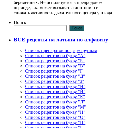
беременных. Не используется в предродовом
периоде, т.к. может вызывать гипотонию и
снижать активность дыхательного центра у плода.
Поиск
Поиск
ВСЕ рецепты на латыни по алфавиту
Список препаратов по фармгруппам
Список рецептов на букву "А"
Список рецептов на букву "Б"
Список рецептов на букву "В"
Список рецептов на букву "Г"
Список рецептов на букву "Д"
Список рецептов на букву "З"
Список рецептов на букву "И"
Список рецептов на букву "Й"
Список рецептов на букву "К"
Список рецептов на букву "Л"
Список рецептов на букву "М"
Список рецептов на букву "Н"
Список рецептов на букву "О"
Список рецептов на букву "П"
Список рецептов на букву "Р"