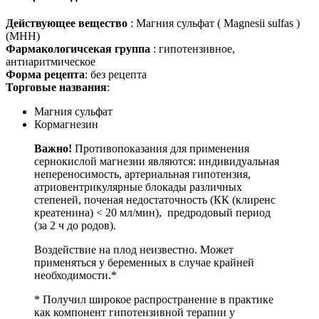
Действующее вещество
: Магния сульфат ( Magnesii sulfas )
(МНН)
Фармакологичсекая группа
: гипотензивное,
антиаритмическое
Форма рецепта
: без рецепта
Торговые названия
:
Магния сульфат
Кормагнезин
Важно!
Противопоказания для применения
сернокислой магнезии являются: индивидуальная
непереносимость, артериальная гипотензия,
атриовентрикулярные блокады различных
степеней, поченая недостаточность (КК (клиренс
креатенина) < 20 мл/мин), предродовый период
(за 2 ч до родов).
Воздействие на плод неизвестно. Может
применяться у беременных в случае крайней
необходимости.*
* Получил широкое распространение в практике
как компонент гипотензивной терапии у