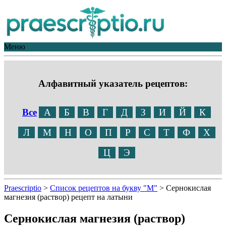
Меню
Алфавитный указатель рецептов:
Все
А
Б
В
Г
Д
З
И
Й
К
Л
М
Н
О
П
Р
С
Т
Ф
Х
Ц
Э
Praescriptio
>
Список рецептов на букву "М"
>
Сернокислая
магнезия (раствор) рецепт на латыни
Сернокислая магнезия (раствор)