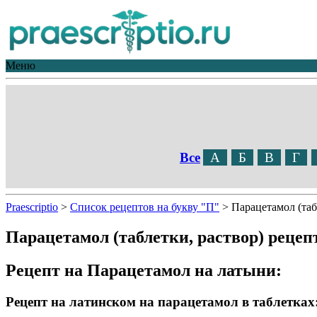
Меню
Все
А
Б
В
Г
Praescriptio
>
Список рецептов на букву "П"
>
Парацетамол (таб
Парацетамол (таблетки, раствор) рецеп
Рецепт на Парацетамол на латыни:
Рецепт на латинском на парацетамол в таблетках