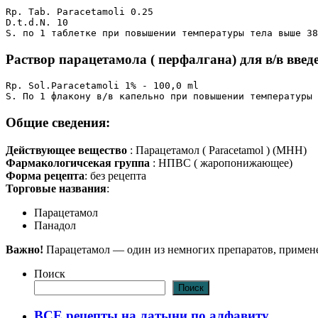
Rp. Tab. Paracetamoli 0.25

D.t.d.N. 10

S. по 1 таблетке при повышении температуры тела выше 38
Раствор парацетамола ( перфалгана) для в/в введ
Rp. Sol.Paracetamoli 1% - 100,0 ml

S. По 1 флакону в/в капельно при повышении температуры 
Общие сведения:
Действующее вещество
: Парацетамол ( Paracetamol ) (МНН)
Фармакологичсекая группа
: НПВС ( жаропонижающее)
Форма рецепта
: без рецепта
Торговые названия
:
Парацетамол
Панадол
Важно!
Парацетамол — один из немногих препаратов, примене
Поиск
Поиск
ВСЕ рецепты на латыни по алфавиту