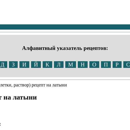
Алфавитный указатель рецептов:
Д
З
И
Й
К
Л
М
Н
О
П
Р
С
летки, раствор) рецепт на латыни
т на латыни
: