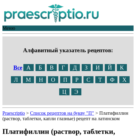
Меню
Алфавитный указатель рецептов:
Все
А
Б
В
Г
Д
З
И
Й
К
Л
М
Н
О
П
Р
С
Т
Ф
Х
Ц
Э
Praescriptio
>
Список рецептов на букву "П"
>
Платифиллин
(раствор, таблетки, капли глазные) рецепт на латинском
Платифиллин (раствор, таблетки,