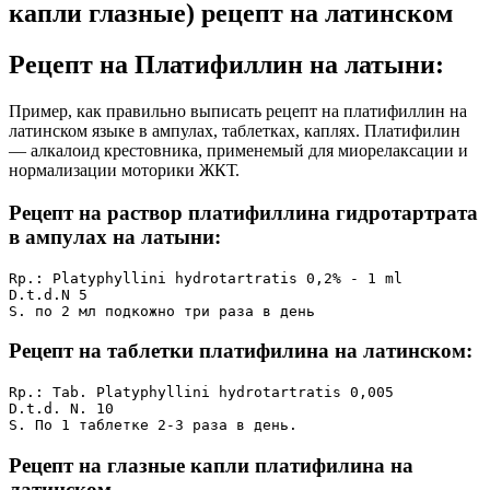
капли глазные) рецепт на латинском
Рецепт на Платифиллин на латыни:
Пример, как правильно выписать рецепт на платифиллин на
латинском языке в ампулах, таблетках, каплях. Платифилин
— алкалоид крестовника, применемый для миорелаксации и
нормализации моторики ЖКТ.
Рецепт на раствор платифиллина гидротартрата
в ампулах на латыни:
Rp.: Platyphyllini hydrotartratis 0,2% - 1 ml

D.t.d.N 5

S. по 2 мл подкожно три раза в день
Рецепт на таблетки платифилина на латинском:
Rp.: Tab. Platyphyllini hydrotartratis 0,005 

D.t.d. N. 10

S. По 1 таблетке 2-3 раза в день.
Рецепт на глазные капли платифилина на
латинском