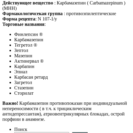
Действующее вещество
: Карбамазепин ( Carbamazepinum )
(МНН)
Фармакологичсекая группа
: противоэпилептические
Форма рецепта
: N 107-1/у
Торговые названия
:
Финлепсин ®
Карбамазепин
Тегретол ®
Зептол
Мазепин
Актинервал ®
Карбапин
Эпиал
Карбасан ретард
Загретол
Стазепин
Сторилат
Важно!
Карбамазепин противопоказан при индивидуальной
непереносимости ( в т.ч. к трициклическим
антидепрессантам), атриовентрикулярных блокадах, острой
порфиии в анамнезе.
Поиск