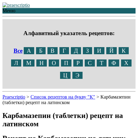
Меню
Алфавитный указатель рецептов:
Все
А
Б
В
Г
Д
З
И
Й
К
Л
М
Н
О
П
Р
С
Т
Ф
Х
Ц
Э
Praescriptio
>
Список рецептов на букву "К"
>
Карбамазепин
(таблетки) рецепт на латинском
Карбамазепин (таблетки) рецепт на
латинском