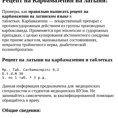
Рецепт на Карбамазепин на латыни:
Примеры, как
правильно выписать рецепт на
карбамазепин на латинском языке
в
таблетках. Карбамазепин — лекарственный препарат с
противосудорожным действием из группы производных
карбоксамида. Применяется при эпилепсии и судорожных
припадках, с целью купирования абстинентного синдрома
при приеме алкоголя, маниакальных состоянияниях,
невралгии тройничного нерва, диабетической
полинейропатии.
Рецепт на латыни на карбамазепин в таблетках
Rp.: Tab. Carbamazepini 0,2

D.t.d.N 30

S. по 1 таб. * 3 р.д.
Данная информация предназначена для медицинских
специалистов и студентов медицинских ВУЗов. Не
занимайтесь самолечением, за квалифицированной помощью
обращайтесь к врачу.
Общие сведения: