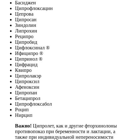
Басиджен
Ципрофлоксацин
Цепрова
Ципросан
Зиндолин
Липрохин
Реципро
Ципробид
Цифлоксинал ®
Ифиципро ®
Ципринол ®
Цифрацид
Квипро
Ципролакэр
Ципроксил
Афеноксин
Ципропан
Бетаципрол
Ципрофлоксабол
Роцип
Нирцип
Важно!
Ципролет, как и другие фторхинолоны
противопоказ при беременности и лактации, а
также при индивидуальной непереносимости