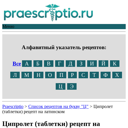
Меню
Алфавитный указатель рецептов:
Все
А
Б
В
Г
Д
З
И
Й
К
Л
М
Н
О
П
Р
С
Т
Ф
Х
Ц
Э
Praescriptio
>
Список рецептов на букву "Ц"
>
Ципролет
(таблетки) рецепт на латинском
Ципролет (таблетки) рецепт на