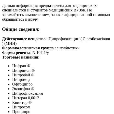
Данная информация предназначена для медицинских
специалистов и студентов медицинских ВУЗов. Не
занимайтесь самолечением, за квалифицированной помощью
обращайтесь к врачу.
Общие сведения:
Действующее вещество
: Ципрофлоксацин ( Ciprofloxacinum
) (МНН)
Фармакологичсекая группа
: антибиотики
Форма рецепта
: N 107-1/у
Торговые названия
:
Цифран ®
Ципринол ®
Ципробай ®
Ципромед
Офтоципро
Экоцифол ®
Ципрофлоксацин
Цитерал 0,0012
Квинтор ®
Ципросол
Проципро