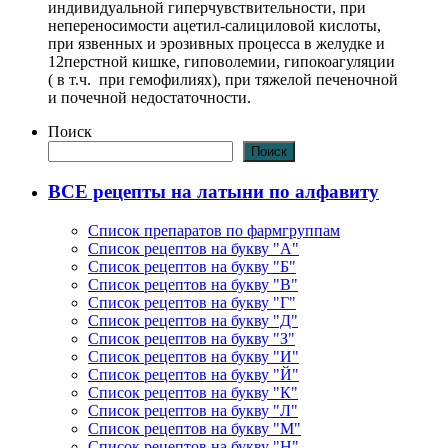
индивидуальной гиперчувствительности, при
непереносимости ацетил-салициловой кислоты,
при язвенных и эрозивных процесса в желудке и
12перстной кишке, гиповолемии, гипокоагуляции
( в т.ч. при гемофилиях), при тяжелой печеночной
и почечной недостаточности.
Поиск
Поиск
ВСЕ рецепты на латыни по алфавиту
Список препаратов по фармгруппам
Список рецептов на букву "А"
Список рецептов на букву "Б"
Список рецептов на букву "В"
Список рецептов на букву "Г"
Список рецептов на букву "Д"
Список рецептов на букву "З"
Список рецептов на букву "И"
Список рецептов на букву "Й"
Список рецептов на букву "К"
Список рецептов на букву "Л"
Список рецептов на букву "М"
Список рецептов на букву "Н"