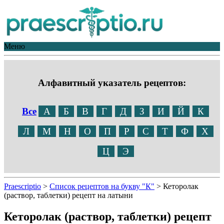
Меню
Алфавитный указатель рецептов:
Все
А
Б
В
Г
Д
З
И
Й
К
Л
М
Н
О
П
Р
С
Т
Ф
Х
Ц
Э
Praescriptio
>
Список рецептов на букву "К"
>
Кеторолак
(раствор, таблетки) рецепт на латыни
Кеторолак (раствор, таблетки) рецепт