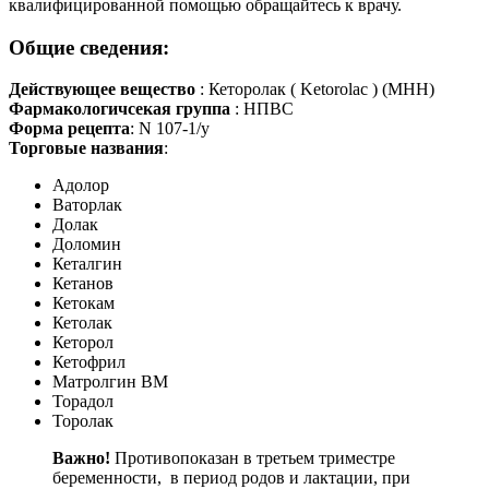
квалифицированной помощью обращайтесь к врачу.
Общие сведения:
Действующее вещество
: Кеторолак ( Ketorolac ) (МНН)
Фармакологичсекая группа
: НПВС
Форма рецепта
: N 107-1/у
Торговые названия
:
Адолор
Ваторлак
Долак
Доломин
Кеталгин
Кетанов
Кетокам
Кетолак
Кеторол
Кетофрил
Матролгин ВМ
Торадол
Торолак
Важно!
Противопоказан в третьем триместре
беременности, в период родов и лактации, при