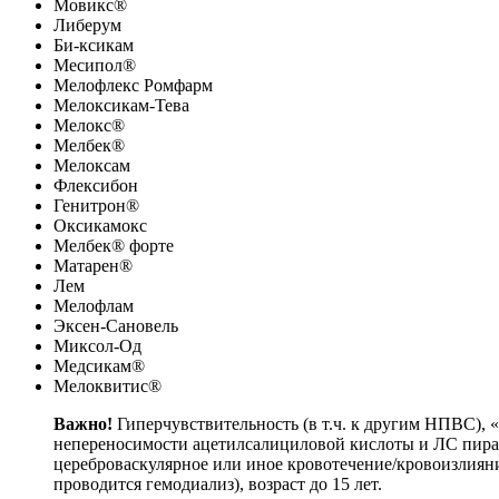
Мовикс®
Либерум
Би-ксикам
Месипол®
Мелофлекс Ромфарм
Мелоксикам-Тева
Мелокс®
Мелбек®
Мелоксам
Флексибон
Генитрон®
Оксикамокс
Мелбек® форте
Матарен®
Лем
Мелофлам
Эксен-Сановель
Миксол-Од
Медсикам®
Мелоквитис®
Важно!
Гиперчувствительность (в т.ч. к другим НПВС),
непереносимости ацетилсалициловой кислоты и ЛС пираз
цереброваскулярное или иное кровотечение/кровоизлияние
проводится гемодиализ), возраст до 15 лет.