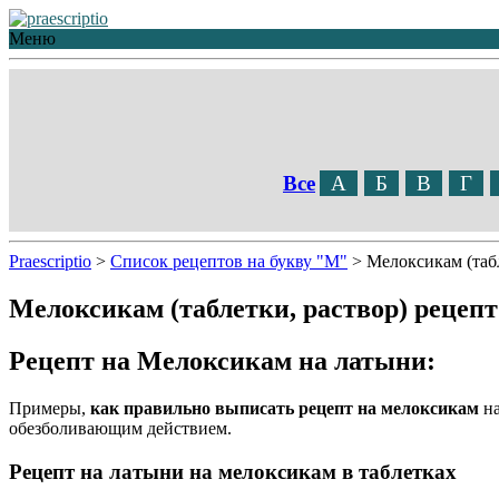
Меню
Все
А
Б
В
Г
Praescriptio
>
Список рецептов на букву "М"
>
Мелоксикам (табл
Мелоксикам (таблетки, раствор) рецепт
Рецепт на Мелоксикам на латыни:
Примеры,
как правильно выписать рецепт на мелоксикам
на
обезболивающим действием.
Рецепт на латыни на мелоксикам в таблетках