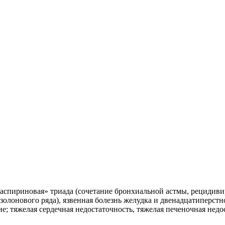
 «аспириновая» триада (сочетание бронхиальной астмы, рецидив
олонового ряда), язвенная болезнь желудка и двенадцатиперстн
; тяжелая сердечная недостаточность, тяжелая печеночная недос