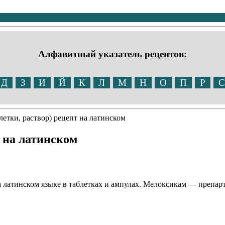
Алфавитный указатель рецептов:
Д
З
И
Й
К
Л
М
Н
О
П
Р
С
етки, раствор) рецепт на латинском
 на латинском
 латинском языке в таблетках и ампулах. Мелоксикам — препа