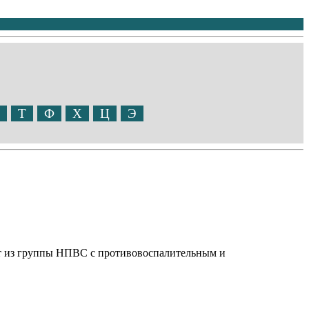
Т
Ф
Х
Ц
Э
рт из группы НПВС с противовоспалительным и