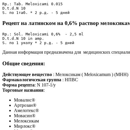
Rp.: Tab. Meloxicami 0.015

D.t.d.N 10 

S. по 1таб. * 2 р.д. - 5 дней
Рецепт на латинском на 0,6% раствор мелоксика
Rp.: Sol. Meloxicami 0,6%  - 2,5 ml

D.t.d.N 10 in amp.

S. по 1 уколу * 2 р.д. - 5 дней
Данная информация предназначена для медицинских специалис
Общие сведения:
Действующее вещество
: Мелоксикам ( Meloxicamum ) (МНН)
Фармакологичсекая группа
: НПВС
Форма рецепта
: N 107-1/у
Торговые названия
:
Мовалис®
Артрозан®
Амелотекс®
Мовасин®
Мелоксикам
Мирлокс®