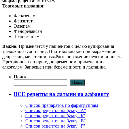
Форма рецепта
: N 107-1/у
Торговые названия
:
Феназепам
Фензитат
Элзепам
Фенорелаксан
Транвезипам
Важно!
Применяется у пациентов с целью купирования
тревожного состояния. Противопоказан при выраженной
депрессии, миастении, тяжёлые поражение печени и почек.
Противопоказан при одновременном применении с
алкоголем. Запрещен при беременности и лактации.
Поиск
Поиск
ВСЕ рецепты на латыни по алфавиту
Список препаратов по фармгруппам
Список рецептов на букву "А"
Список рецептов на букву "Б"
Список рецептов на букву "В"
Список рецептов на букву "Г"