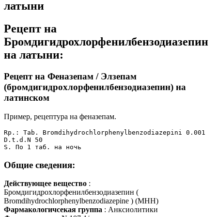
латыни
Рецепт на
Бромдигидрохлорфенилбензодиазепин
на латыни:
Рецепт на Феназепам / Элзепам
(бромдигидрохлорфенилбензодиазепин) на
латинском
Пример, рецептура на феназепам.
Rp.: Tab. Bromdihydrochlorphenylbenzodiazepini 0.001

D.t.d.N 50

S. По 1 таб. на ночь
Общие сведения:
Действующее вещество
:
Бромдигидрохлорфенилбензодиазепин (
Bromdihydrochlorphenylbenzodiazepine ) (МНН)
Фармакологичсекая группа
: Анксиолитики