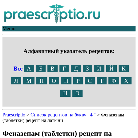
Меню
Алфавитный указатель рецептов:
Все
А
Б
В
Г
Д
З
И
Й
К
Л
М
Н
О
П
Р
С
Т
Ф
Х
Ц
Э
Praescriptio
>
Список рецептов на букву "Ф"
>
Феназепам
(таблетки) рецепт на латыни
Феназепам (таблетки) рецепт на